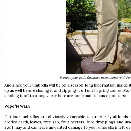
Protect your patio furniture investments with F
And since your umbrella will be on a season-long hibernation inside 
up as well before closing it and zipping it off until spring comes. So
sending it off to a long vacay, here are some maintenance pointers:
Wipe ‘N Wash
Outdoor umbrellas are obviously vulnerable to practically all kinds o
eroded earth, leaves, tree sap, fruit nectars, bird droppings and in
stuff may and can leave unwanted damage to your umbrella if left ove