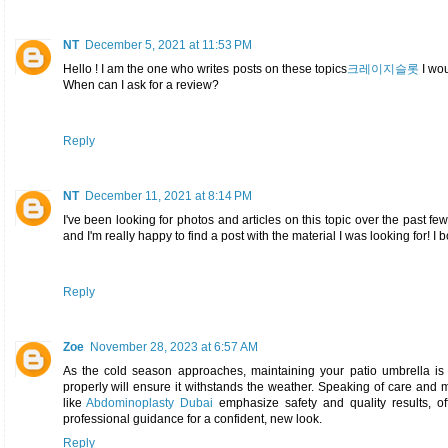
NT
December 5, 2021 at 11:53 PM
Hello ! I am the one who writes posts on these topics
크레이지슬롯
I wou
When can I ask for a review?
Reply
NT
December 11, 2021 at 8:14 PM
I've been looking for photos and articles on this topic over the past 
and I'm really happy to find a post with the material I was looking for! 
Reply
Zoe
November 28, 2023 at 6:57 AM
As the cold season approaches, maintaining your patio umbrella is vi
properly will ensure it withstands the weather. Speaking of care an
like
Abdominoplasty Dubai
emphasize safety and quality results, off
professional guidance for a confident, new look.
Reply