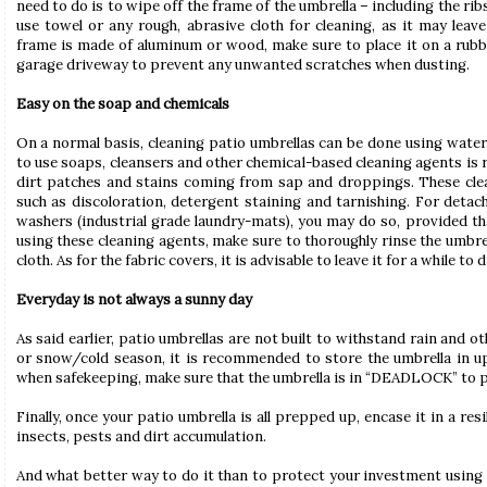
need to do is to wipe off the frame of the umbrella – including the rib
use towel or any rough, abrasive cloth for cleaning, as it may leave
frame is made of aluminum or wood, make sure to place it on a rub
garage driveway to prevent any unwanted scratches when dusting.
Easy on the soap and chemicals
On a normal basis, cleaning patio umbrellas can be done using water,
to use soaps, cleansers and other chemical-based cleaning agents is 
dirt patches and stains coming from sap and droppings. These cl
such as discoloration, detergent staining and tarnishing. For detac
washers (industrial grade laundry-mats), you may do so, provided tha
using these cleaning agents, make sure to thoroughly rinse the umbrel
cloth. As for the fabric covers, it is advisable to leave it for a while to
Everyday is not always a sunny day
As said earlier, patio umbrellas are not built to withstand rain and
or snow/cold season, it is recommended to store the umbrella in upr
when safekeeping, make sure that the umbrella is in “DEADLOCK” to p
Finally, once your patio umbrella is all prepped up, encase it in a resi
insects, pests and dirt accumulation.
And what better way to do it than to protect your investment using