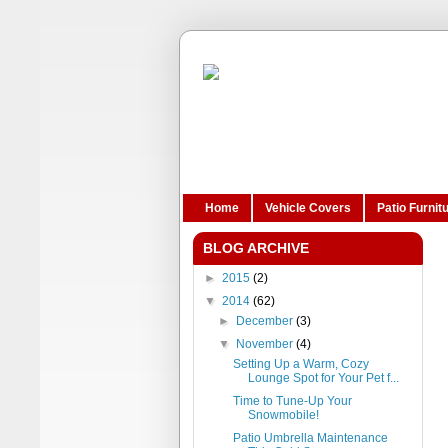
Home
Vehicle Covers
Patio Furnit
BLOG ARCHIVE
►
2015
(2)
▼
2014
(62)
►
December
(3)
▼
November
(4)
Setting Up a Warm, Cozy
Lounge Spot for Your Pet f...
Time to Tune-Up Your
Snowmobile!
Patio Umbrella Maintenance