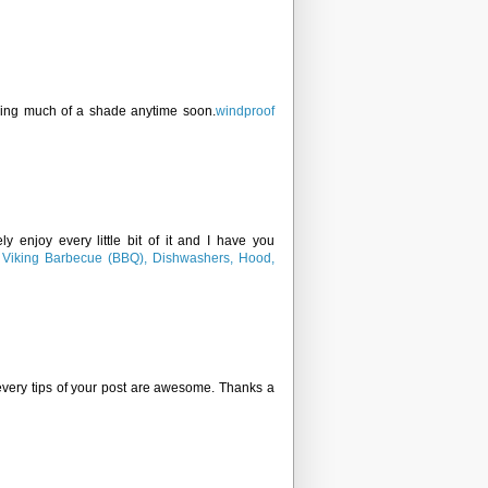
needing much of a shade anytime soon.
windproof
ly enjoy every little bit of it and I have you
!
Viking Barbecue (BBQ), Dishwashers, Hood,
 every tips of your post are awesome. Thanks a