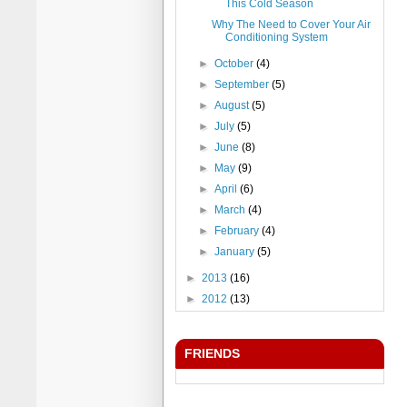
This Cold Season
Why The Need to Cover Your Air
Conditioning System
►
October
(4)
►
September
(5)
►
August
(5)
►
July
(5)
►
June
(8)
►
May
(9)
►
April
(6)
►
March
(4)
►
February
(4)
►
January
(5)
►
2013
(16)
►
2012
(13)
FRIENDS