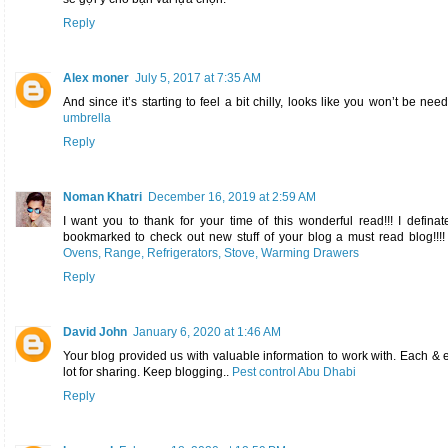
Reply
Alex moner
July 5, 2017 at 7:35 AM
And since it’s starting to feel a bit chilly, looks like you won’t be 
umbrella
Reply
Noman Khatri
December 16, 2019 at 2:59 AM
I want you to thank for your time of this wonderful read!!! I definate
bookmarked to check out new stuff of your blog a must read blog!!!
Ovens, Range, Refrigerators, Stove, Warming Drawers
Reply
David John
January 6, 2020 at 1:46 AM
Your blog provided us with valuable information to work with. Each &
lot for sharing. Keep blogging..
Pest control Abu Dhabi
Reply