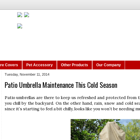
ure Covers
Pet Accessory
Other Products
Our Company
Tuesday, November 11, 2014
Patio Umbrella Maintenance This Cold Season
Patio umbrellas are there to keep us refreshed and protected from t
you chill by the backyard. On the other hand, rain, snow and cold se
since it’s starting to feel a bit chilly, looks like you won’t be needing