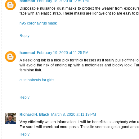
hammad
February 18, 2020 at 12:59 PM
Disposable nuisance dust masks to protect the wearer from exposure 
face with an elastic strap. These masks are lightweight so are easy to br
n95 coronavirus mask
Reply
hammad
February 19, 2020 at 11:25 PM
A sleek long lob is a nice pick for thick tresses as it really pulls off the l
will avoid the risk of ending up with a motionless and blocky look. 
feminine flair.
cute haircuts for girls
Reply
Richard H. Black
March 8, 2020 at 11:19 PM
Very efficiently written information. It will be beneficial to anybody who 
For sure i will check out more posts. This site seems to get a good amoun
Reply