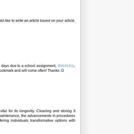
ld like to write an article based on your article.
few days due to a school assignment,
우리카지노
I bookmark and will come often! Thanks :D
tal for its longevity. Cleaning and storing it
d maintenance, the advancements in procedures
ering individuals transformative options with