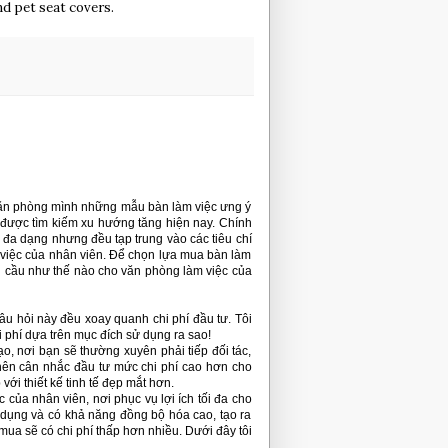
and pet seat covers.
 văn phòng mình những mẫu bàn làm việc ưng ý
được tìm kiếm xu hướng tăng hiện nay. Chính
ế đa dạng nhưng đều tạp trung vào các tiêu chí
 việc của nhân viên. Để chọn lựa mua bàn làm
hu cầu như thế nào cho văn phòng làm việc của
u hỏi này đều xoay quanh chi phí đầu tư. Tôi
i phí dựa trên mục đích sử dụng ra sao!
, nơi bạn sẽ thường xuyên phải tiếp đối tác,
 nên cân nhắc đầu tư mức chi phí cao hơn cho
ới thiết kế tinh tế đẹp mắt hơn.
của nhân viên, nơi phục vụ lợi ích tối đa cho
 dụng và có khả năng đồng bộ hóa cao, tạo ra
ua sẽ có chi phí thấp hơn nhiều. Dưới đây tôi