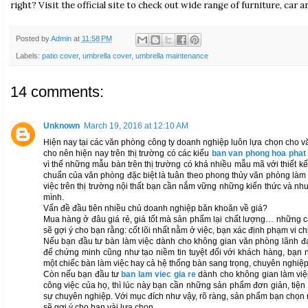
right? Visit the official site to check out wide range of furniture, car 
Posted by
Admin
at
11:58 PM
Labels:
patio cover
,
umbrella cover
,
umbrella maintenance
14 comments:
Unknown
March 19, 2016 at 12:10 AM
Hiện nay tại các văn phòng công ty doanh nghiệp luôn lựa chọn cho
cho nên hiện nay trên thị trường có các kiểu
ban van phong hoa phat
vì thế những mẫu bàn trên thị trường có khá nhiều mẫu mã với thiết k
chuẩn của văn phòng đặc biệt là tuân theo phong thủy văn phòng làm
việc trên thị trường nội thất bạn cần nắm vững những kiến thức và n
mình.
Vấn đề đầu tiên nhiều chủ doanh nghiệp băn khoăn về giá?
Mua hàng ở đâu giá rẻ, giá tốt mà sản phẩm lại chất lượng… những câ
sẽ gợi ý cho bạn rằng: cốt lõi nhất nằm ở việc, bạn xác định phạm vi ch
Nếu bạn đầu tư bàn làm việc dành cho không gian văn phòng lãnh đạo
để chứng minh cũng như tạo niềm tin tuyệt đối với khách hàng, bạn
một chiếc bàn làm việc hay cả hệ thống bàn sang trọng, chuyên nghiệp v
Còn nếu bạn đầu tư
ban lam viec gia re
dành cho không gian làm việc 
công việc của họ, thì lúc này bạn cần những sản phẩm đơn giản, tiện
sự chuyên nghiệp. Với mục đích như vậy, rõ ràng, sản phẩm bạn chọn m
sẽ gợi ý cho bạn vài lựa chọn.