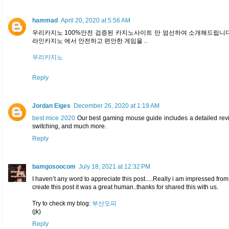
hammad
April 20, 2020 at 5:56 AM
우리카지노 100%안전 검증된 카지노사이트 만 엄선하여 소개해드립니다
라인카지노 에서 안전하고 편안한 게임을 ..
우리카지노
Reply
Jordan Eiges
December 26, 2020 at 1:19 AM
best mice 2020
Our best gaming mouse guide includes a detailed review
switching, and much more.
Reply
bamgosoocom
July 18, 2021 at 12:32 PM
I haven’t any word to appreciate this post.....Really i am impressed from
create this post it was a great human..thanks for shared this with us.
Try to check my blog:
부산오피
(jk)
Reply