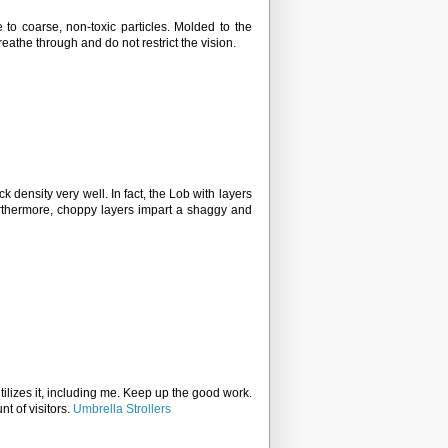
to coarse, non-toxic particles. Molded to the
eathe through and do not restrict the vision.
ock density very well. In fact, the Lob with layers
Furthermore, choppy layers impart a shaggy and
utilizes it, including me. Keep up the good work.
t of visitors.
Umbrella Strollers