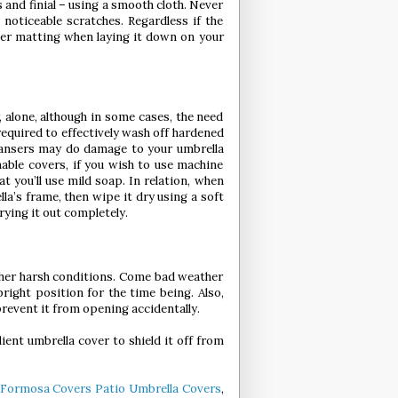
s and finial – using a smooth cloth. Never
 noticeable scratches. Regardless if the
ber matting when laying it down on your
 alone, although in some cases, the need
required to effectively wash off hardened
eansers may do damage to your umbrella
hable covers, if you wish to use machine
t you’ll use mild soap. In relation, when
la’s frame, then wipe it dry using a soft
 drying it out completely.
 other harsh conditions. Come bad weather
ight position for the time being. Also,
revent it from opening accidentally.
lient umbrella cover to shield it off from
Formosa Covers Patio Umbrella Covers
,